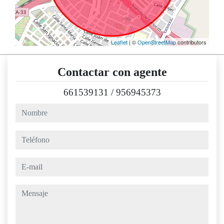
Leaflet
| ©
OpenStreetMap
contributors
Contactar con agente
661539131
/
956945373
nombre
teléfono
e-mail
mensaje