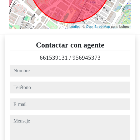
Leaflet
| ©
OpenStreetMap
contributors
Contactar con agente
661539131
/
956945373
nombre
teléfono
e-mail
mensaje