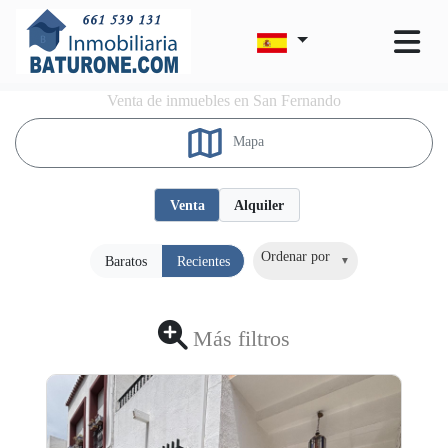
Venta de inmuebles en San Fernando
Mapa
Venta
Alquiler
Ordenar por
Baratos
Recientes
Más filtros